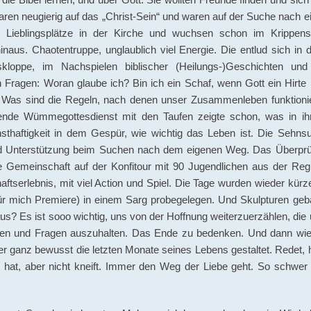
aren neugierig auf das „Christ-Sein“ und waren auf der Suche nach e
 Lieblingsplätze in der Kirche und wuchsen schon im Krippensp
naus. Chaotentruppe, unglaublich viel Energie. Die entlud sich in
gskloppe, im Nachspielen biblischer (Heilungs-)Geschichten und
 Fragen: Woran glaube ich? Bin ich ein Schaf, wenn Gott ein Hirte 
? Was sind die Regeln, nach denen unser Zusammenleben funktioni
htende Wümmegottesdienst mit den Taufen zeigte schon, was in ih
nsthaftigkeit in dem Gespür, wie wichtig das Leben ist. Die Sehns
 Unterstützung beim Suchen nach dem eigenen Weg. Das Überprü
 Gemeinschaft auf der Konfitour mit 90 Jugendlichen aus der Reg
tserlebnis, mit viel Action und Spiel. Die Tage wurden wieder kürz
ür mich Premiere) in einem Sarg probegelegen. Und Skulpturen geb
us? Es ist sooo wichtig, uns von der Hoffnung weiterzuerzählen, die
eiten und Fragen auszuhalten. Das Ende zu bedenken. Und dann wi
r ganz bewusst die letzten Monate seines Lebens gestaltet. Redet, hi
st hat, aber nicht kneift. Immer den Weg der Liebe geht. So schwer