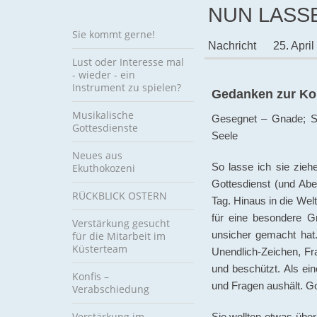
NUN LASSE
Sie kommt gerne!
Nachricht
25. Apri
Lust oder Interesse mal
- wieder - ein
Instrument zu spielen?
Gedanken zur Kon
Musikalische
Gesegnet – Gnade; Sc
Gottesdienste
Seele
Neues aus
Ekuthokozeni
So lasse ich sie zieh
Gottesdienst (und Abe
RÜCKBLICK OSTERN
Tag. Hinaus in die We
für eine besondere G
Verstärkung gesucht
für die Mitarbeit im
unsicher gemacht hat.
Küsterteam
Unendlich-Zeichen, Fra
und beschützt. Als ein
Konfis –
und Fragen aushält. G
Verabschiedung
Verstärkung im
Sie wollten etwas über