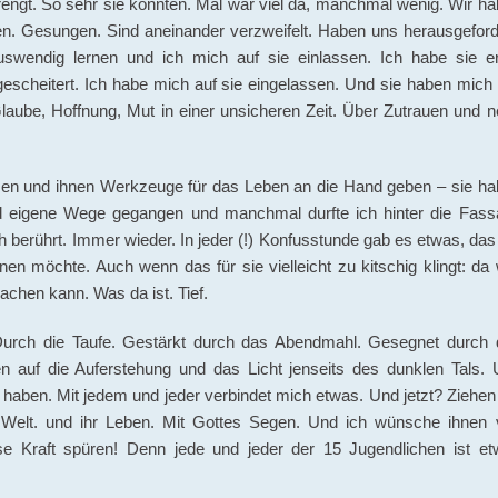
rengt. So sehr sie konnten. Mal war viel da, manchmal wenig. Wir h
en. Gesungen. Sind aneinander verzweifelt. Haben uns herausgeford
swendig lernen und ich mich auf sie einlassen. Ich habe sie er
scheitert. Ich habe mich auf sie eingelassen. Und sie haben mich 
Glaube, Hoffnung, Mut in einer unsicheren Zeit. Über Zutrauen und 
tzen und ihnen Werkzeuge für das Leben an die Hand geben – sie h
ind eigene Wege gegangen und manchmal durfte ich hinter die Fas
h berührt. Immer wieder. In jeder (!) Konfusstunde gab es etwas, das
en möchte. Auch wenn das für sie vielleicht zu kitschig klingt: da
chen kann. Was da ist. Tief.
Durch die Taufe. Gestärkt durch das Abendmahl. Gesegnet durch 
fen auf die Auferstehung und das Licht jenseits des dunklen Tals.
ht haben. Mit jedem und jeder verbindet mich etwas. Und jetzt? Ziehen
e Welt. und ihr Leben. Mit Gottes Segen. Und ich wünsche ihnen 
se Kraft spüren! Denn jede und jeder der 15 Jugendlichen ist et