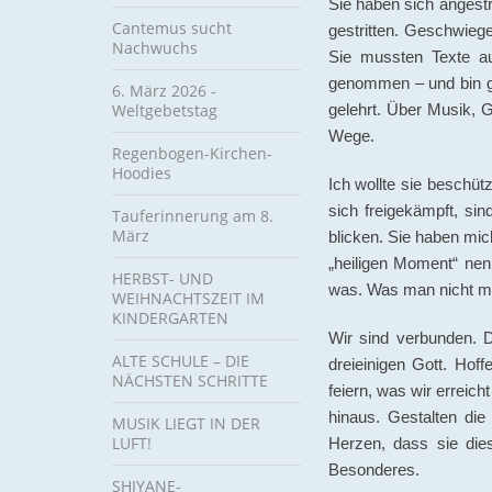
Sie haben sich angest
Cantemus sucht
gestritten. Geschwieg
Nachwuchs
Sie mussten Texte au
genommen – und bin ge
6. März 2026 -
Weltgebetstag
gelehrt. Über Musik, 
Wege.
Regenbogen-Kirchen-
Hoodies
Ich wollte sie beschü
sich freigekämpft, s
Tauferinnerung am 8.
März
blicken. Sie haben mic
„heiligen Moment“ nenn
HERBST- UND
was. Was man nicht ma
WEIHNACHTSZEIT IM
KINDERGARTEN
Wir sind verbunden. 
ALTE SCHULE – DIE
dreieinigen Gott. Hof
NÄCHSTEN SCHRITTE
feiern, was wir erreic
hinaus. Gestalten di
MUSIK LIEGT IN DER
LUFT!
Herzen, dass sie die
Besonderes.
SHIYANE-