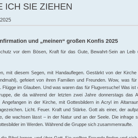
 ICH SIE ZIEHEN
l 2025
firmation und „meinen“ großen Konfis 2025
hutz vor dem Bösen, Kraft für das Gute, Bewahrt-Sein an Leib 
en, mit diesem Segen, mit Handauflegen. Gestärkt von der Kirche
ndmahl), gefeiert von ihren Familien und Freunden. Wow, was für
lt. Flügge im Glauben. Und was waren das für Flugversuche! Was ist
ruppe, die da während der letzten zwei Jahre donnerstags das 
 Angefangen in der Kirche, mit Gottesbildern in Acryl im Altarra
gezeichen. Licht. Feuer. Kraft und Stärke. Gott als einer, der aufp
e, die wachsen lässt – in der Natur und an der Seele. Die infrage st
ottesbilder im Werden. Während die Gruppe sich zusammenraufte.
 die Bibel lernen, und über Gott. Sie wollten Freunde finden und sich