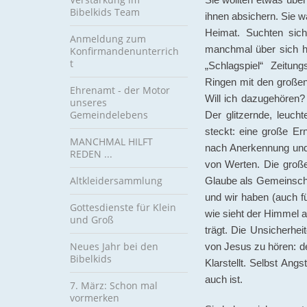
Bibelkids Team
ihnen absichern. Sie w
Heimat. Suchten sich
Anmeldung zum
manchmal über sich hi
Konfirmandenunterrich
t
„Schlagspiel“ Zeitun
Ringen mit den großen
Ehrenamt - der Motor
Will ich dazugehören
unseres
Gemeindelebens
Der glitzernde, leuc
steckt: eine große Er
MANCHMAL HILFT
nach Anerkennung und
REDEN ...
von Werten. Die große
Altkleidersammlung
Glaube als Gemeinschaf
und wir haben (auch f
Gottesdienste für Klein
wie sieht der Himmel a
und Groß
trägt. Die Unsicherh
Neues Jahr bei den
von Jesus zu hören: de
Bibelkids
Klarstellt. Selbst Ang
auch ist.
7. März: Schon mal
vormerken