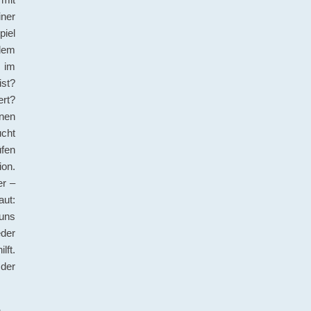
iner
iel
 dem
 im
ist?
ert?
nen
ucht
fen
ion.
er –
aut:
 uns
eder
lft.
 der