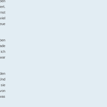
aben
ert.
nst
viel
neue
aben
sade
 ich
 war
den
 Und
 sie
von
was