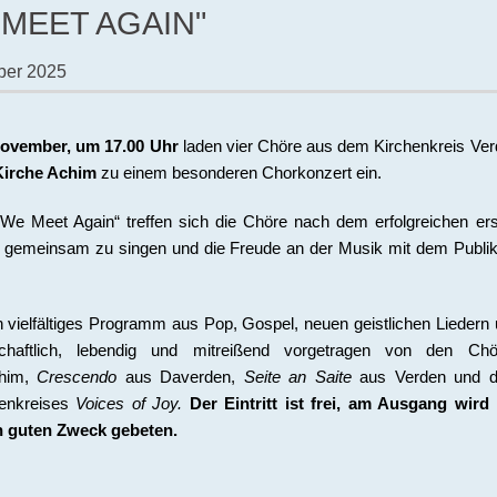
 MEET AGAIN"
ber 2025
ovember, um 17.00 Uhr
laden vier Chöre aus dem Kirchenkreis Ve
-Kirche Achim
zu einem besonderen Chorkonzert ein.
l We Meet Again“ treffen sich die Chöre nach dem erfolgreichen er
um gemeinsam zu singen und die Freude an der Musik mit dem Publ
n vielfältiges Programm aus Pop, Gospel, neuen geistlichen Liedern
haftlich, lebendig und mitreißend vorgetragen von den Chö
him,
Crescendo
aus Daverden,
Seite an Saite
aus Verden und 
henkreises
Voices of Joy.
Der Eintritt ist frei, am Ausgang wird
n guten Zweck gebeten.