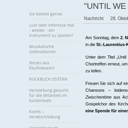
"UNTIL WE
Sie kommt gerne!
Nachricht
28. Okto
Lust oder Interesse mal
- wieder - ein
Instrument zu spielen?
Am Sonntag, dem
2.
N
in die
St.-Laurentius
Musikalische
Gottesdienste
Unter dem Titel „Unti
Neues aus
Chortreffen erneut, 
Ekuthokozeni
zu teilen.
RÜCKBLICK OSTERN
Freuen Sie sich auf ei
Verstärkung gesucht
Chansons – leidensc
für die Mitarbeit im
Zwischentöne
aus Ac
Küsterteam
Gospelchor des Kirc
eine Spende für eine
Konfis –
Verabschiedung
Verstärkung im