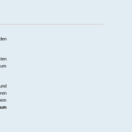
rden
sten
ikum
 und
ren
dem
 um