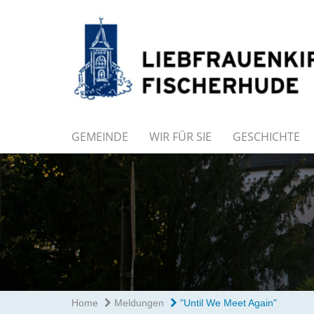
GEMEINDE
WIR FÜR SIE
GESCHICHTE
Home
Meldungen
"Until We Meet Again"