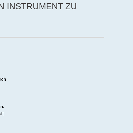
IN INSTRUMENT ZU
rch
n.
ft