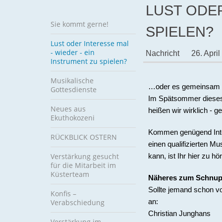
LUST ODER
Sie kommt gerne!
SPIELEN?
Lust oder Interesse mal
- wieder - ein
Nachricht
26. Apri
Instrument zu spielen?
Musikalische
…oder es gemeinsam mi
Gottesdienste
Im Spätsommer dieses 
Neues aus
heißen wir wirklich - 
Ekuthokozeni
Kommen genügend Inter
RÜCKBLICK OSTERN
einen qualifizierten M
Verstärkung gesucht
kann, ist Ihr hier zu hö
für die Mitarbeit im
Küsterteam
Näheres zum Schnup
Sollte jemand schon vo
Konfis –
Verabschiedung
an:
Christian Junghans
Verstärkung im