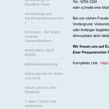
Tel.: 4293-1334
Bibelkids Team
oder schreibt eine Mail
Anmeldung zum
Konfirmandenunterrich
Bei uns stehen Freude
t
Vordergrund. Vorkenntn
oder Anfänger begleit
Ehrenamt - der Motor
Atmosphäre aktiv bleibe
unseres
Gemeindelebens
Wir freuen uns auf E
MANCHMAL HILFT
Euer Posaunenchor 
REDEN ...
Kompletter Link -
https
Altkleidersammlung
Gottesdienste für Klein
und Groß
Neues Jahr bei den
Bibelkids
7. März: Schon mal
vormerken